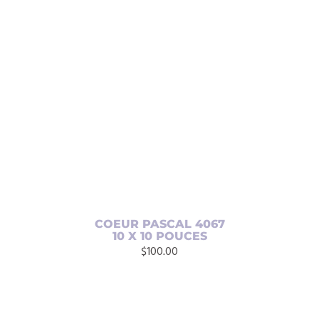
AJOUTER AU PANIER
/
DÉTAILS
COEUR PASCAL 4067
10 X 10 POUCES
$
100.00