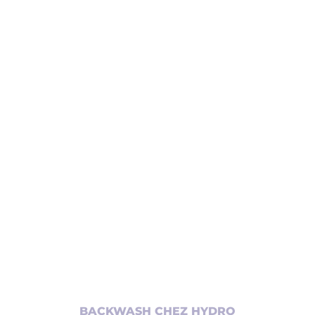
AJOUTER AU PANIER
/
DÉTAILS
BACKWASH CHEZ HYDRO