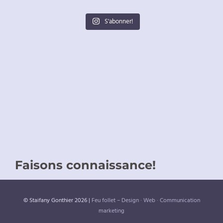
S'abonner!
Faisons connaissance!
© Staifany Gonthier 2026 |
Feu follet – Design · Web · Communication
marketing