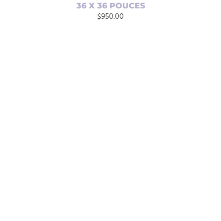
36 X 36 POUCES
$
950.00
AJOUTER AU PANIER
/
DÉTAILS