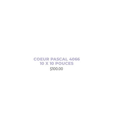
AJOUTER AU PANIER
/
DÉTAILS
COEUR PASCAL 4066
10 X 10 POUCES
$
100.00