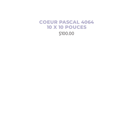
COEUR PASCAL 4064
10 X 10 POUCES
$
100.00
AJOUTER AU PANIER
/
DÉTAILS