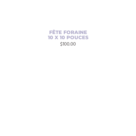
FÊTE FORAINE
10 X 10 POUCES
$
100.00
AJOUTER AU PANIER
/
DÉTAILS