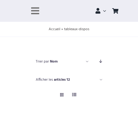
Skip
to
Toggle
content
Navigation
Accueil
»
tableaux-dispos
À propos
Portfolio
Trier par
Nom
Boutique
Afficher les
articles 12
Projets
Contact
Panier
Compte