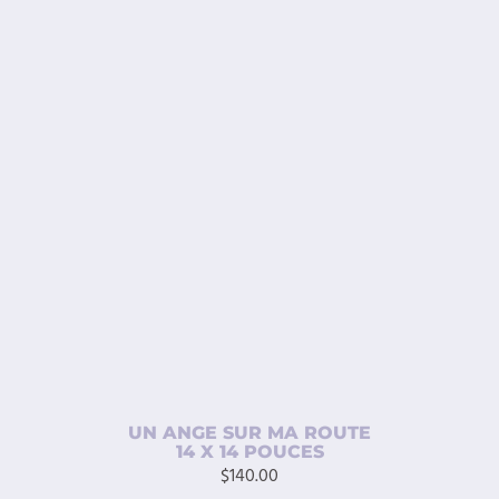
$100.00.
$50.00.
AJOUTER AU PANIER
/
DÉTAILS
UN ANGE SUR MA ROUTE
14 X 14 POUCES
$
140.00