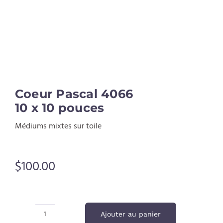
Coeur Pascal 4066
10 x 10 pouces
Médiums mixtes sur toile
$
100.00
Ajouter au panier
quantité