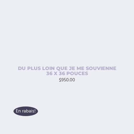
DÉTAILS
DU PLUS LOIN QUE JE ME SOUVIENNE
36 X 36 POUCES
$
950.00
En rabais!