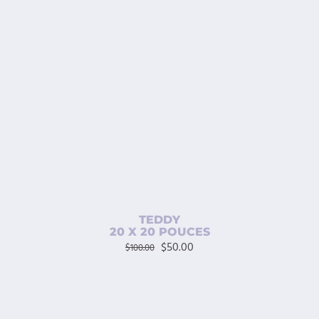
AJOUTER AU PANIER
/
DÉTAILS
TEDDY
20 X 20 POUCES
Le
Le
$
50.00
$
100.00
prix
prix
initial
actuel
était :
est :