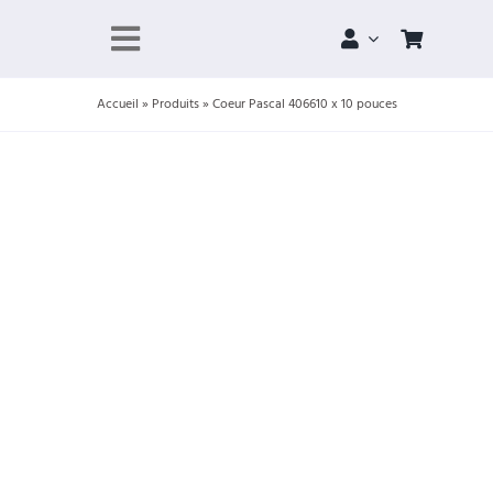
Skip
to
Toggle
content
Navigation
Accueil
»
Produits
»
Coeur Pascal 406610 x 10 pouces
À propos
Portfolio
Boutique
Projets
Contact
Panier
Compte