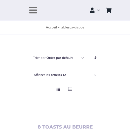
Skip
to
Toggle
content
Navigation
Accueil
»
tableaux-dispos
À propos
Portfolio
Trier par
Ordre par défault
Boutique
Afficher les
articles 12
Projets
Contact
Panier
AJOUTER
8 TOASTS AU BEURRE
Compte