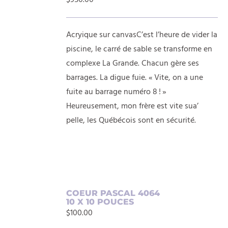
$
950.00
PANIER
/
DÉTAILS
Acryique sur canvasC’est l’heure de vider la
piscine, le carré de sable se transforme en
complexe La Grande. Chacun gère ses
barrages. La digue fuie. « Vite, on a une
fuite au barrage numéro 8 ! »
Heureusement, mon frère est vite sua’
pelle, les Québécois sont en sécurité.
AJOUTER
COEUR PASCAL 4064
10 X 10 POUCES
AU
$
100.00
PANIER