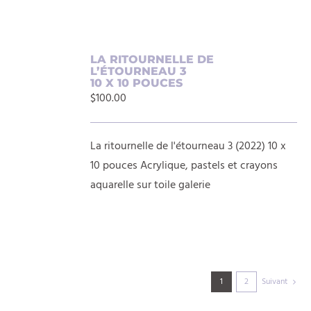
AJOUTER
LA RITOURNELLE DE
L’ÉTOURNEAU 3
AU
10 X 10 POUCES
PANIER
$
100.00
/
DÉTAILS
La ritournelle de l'étourneau 3 (2022) 10 x
10 pouces Acrylique, pastels et crayons
aquarelle sur toile galerie
1
2
Suivant