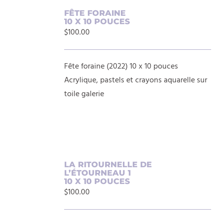
AJOUTER
FÊTE FORAINE
10 X 10 POUCES
AU
$
100.00
PANIER
/
DÉTAILS
Fête foraine (2022) 10 x 10 pouces
Acrylique, pastels et crayons aquarelle sur
toile galerie
AJOUTER
LA RITOURNELLE DE
L’ÉTOURNEAU 1
AU
10 X 10 POUCES
PANIER
$
100.00
/
DÉTAILS