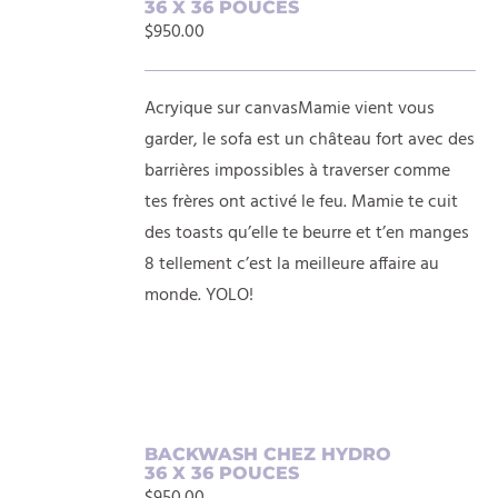
36 X 36 POUCES
AU
$
950.00
PANIER
/
DÉTAILS
Acryique sur canvasMamie vient vous
garder, le sofa est un château fort avec des
barrières impossibles à traverser comme
tes frères ont activé le feu. Mamie te cuit
des toasts qu’elle te beurre et t’en manges
8 tellement c’est la meilleure affaire au
monde. YOLO!
AJOUTER
BACKWASH CHEZ HYDRO
36 X 36 POUCES
AU