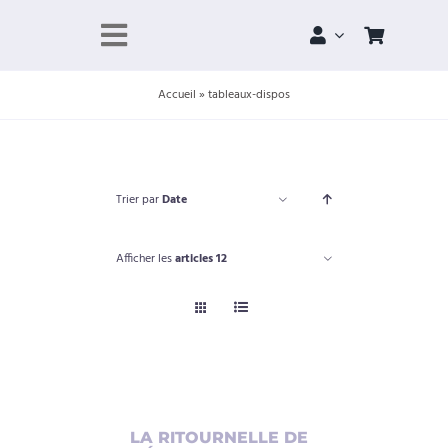
Skip
to
Toggle
content
Navigation
Accueil
»
tableaux-dispos
À propos
Portfolio
Trier par
Date
Boutique
Afficher les
articles 12
Projets
Contact
Panier
AJOUTER
LA RITOURNELLE DE
Compte