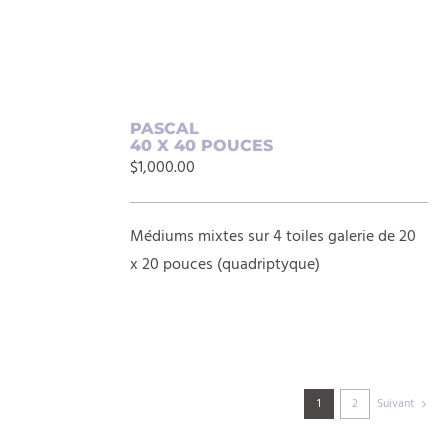
AJOUTER
PASCAL
40 X 40 POUCES
AU
$
1,000.00
PANIER
/
DÉTAILS
Médiums mixtes sur 4 toiles galerie de 20
x 20 pouces (quadriptyque)
1
2
Suivant