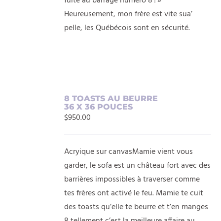
fuite au barrage numéro 8 ! »
Heureusement, mon frère est vite sua’
pelle, les Québécois sont en sécurité.
AJOUTER
8 TOASTS AU BEURRE
36 X 36 POUCES
AU
$
950.00
PANIER
/
DÉTAILS
Acryique sur canvasMamie vient vous
garder, le sofa est un château fort avec des
barrières impossibles à traverser comme
tes frères ont activé le feu. Mamie te cuit
des toasts qu’elle te beurre et t’en manges