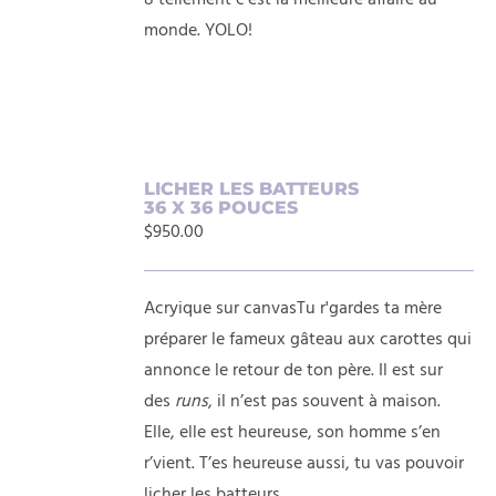
8 tellement c’est la meilleure affaire au
monde. YOLO!
AJOUTER
LICHER LES BATTEURS
36 X 36 POUCES
AU
$
950.00
PANIER
/
DÉTAILS
Acryique sur canvasTu r'gardes ta mère
préparer le fameux gâteau aux carottes qui
annonce le retour de ton père. Il est sur
des
runs
, il n’est pas souvent à maison.
Elle, elle est heureuse, son homme s’en
r’vient. T’es heureuse aussi, tu vas pouvoir
licher les batteurs.