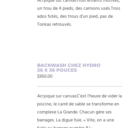
Acryique sur canvasTrois enfants motivés,
un trou de 4 pieds, des camions usés.Trois
ados futés, des trous d’un pied, pas de
Tonkas retrouvés.
AJOUTER
BACKWASH CHEZ HYDRO
36 X 36 POUCES
AU
$
950.00
PANIER
/
DÉTAILS
Acryique sur canvasC’est l’heure de vider la
piscine, le carré de sable se transforme en
complexe La Grande. Chacun gère ses
barrages. La digue fuie. « Vite, on a une