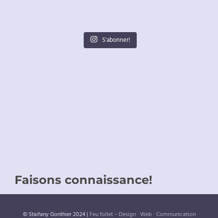
S'abonner!
Faisons connaissance!
© Staifany Gonthier 2024 |
Feu follet – Design · Web · Communication