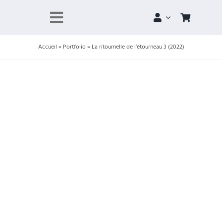
Skip
to
Toggle
content
Navigation
Accueil
»
Portfolio
»
La ritournelle de l’étourneau 3 (2022)
À propos
Portfolio
Boutique
Projets
Contact
Panier
Compte