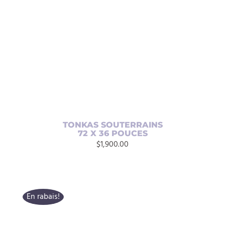
AJOUTER AU PANIER
/
DÉTAILS
TONKAS SOUTERRAINS
72 X 36 POUCES
$
1,900.00
En rabais!