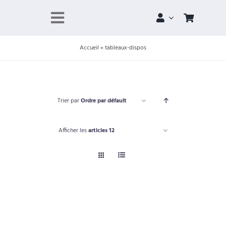
Skip
to
Toggle
content
Navigation
Accueil
»
tableaux-dispos
À propos
Portfolio
Trier par
Ordre par défault
Boutique
Afficher les
articles 12
Projets
Contact
Panier
Compte