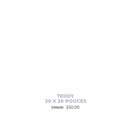
AJOUTER AU PANIER
/
DÉTAILS
TEDDY
20 X 20 POUCES
Le
Le
$
50.00
$
100.00
prix
prix
initial
actuel