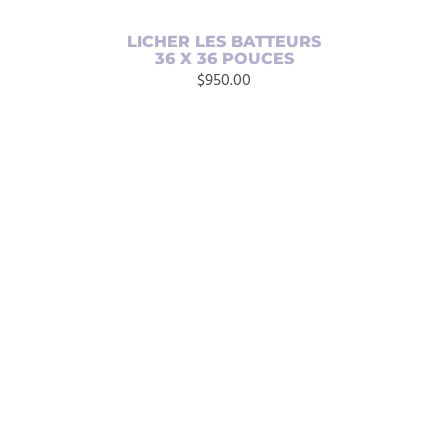
LICHER LES BATTEURS
36 X 36 POUCES
$
950.00
AJOUTER AU PANIER
/
DÉTAILS