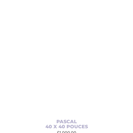
était :
est :
$100.00.
$50.00.
AJOUTER AU PANIER
/
DÉTAILS
PASCAL
40 X 40 POUCES