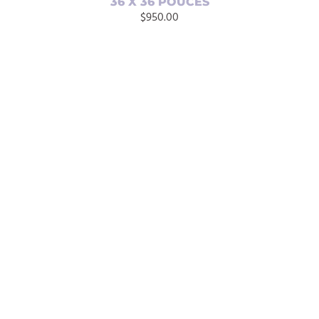
36 X 36 POUCES
$
950.00
AJOUTER AU PANIER
/
DÉTAILS