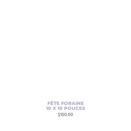
AJOUTER AU PANIER
/
DÉTAILS
FÊTE FORAINE
10 X 10 POUCES
$
100.00